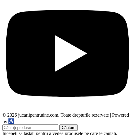
© 2026 jucariipentrutine.com. Toate drepturile rezervate | Powered
DDM
by
Căutare
Începeți să tastați pentru a vedea produsele pe care le căutați.