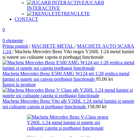
JUCARII
INTERACTIVE
TRENULETE
CONTACT
0
0
elemente
Prima pagină
/
MACHETE METAL
/
MACHETE AUTO SCARA
1:24
/
Macheta Mercedes Benz Vito negru V260L 1:24 metal lumini
si sunete usi culisante capota si portbagaj functionale
Macheta Mercedes Benz E500 AMG W124 gri 1:28 replica metal
lumini si sunete usi capota portbagaj functionale
95,00
lei
Înapoi la produse
Macheta Mercedes Benz Vito alb V260L 1:24 metal lumini si sunete
usi culisante capota si portbagaj functionale
158,00
lei