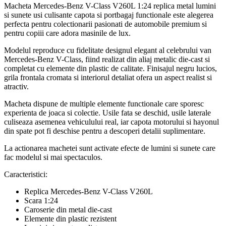
Macheta Mercedes-Benz V-Class V260L 1:24 replica metal lumini
si sunete usi culisante capota si portbagaj functionale este alegerea
perfecta pentru colectionarii pasionati de automobile premium si
pentru copiii care adora masinile de lux.
Modelul reproduce cu fidelitate designul elegant al celebrului van
Mercedes-Benz V-Class, fiind realizat din aliaj metalic die-cast si
completat cu elemente din plastic de calitate. Finisajul negru lucios,
grila frontala cromata si interiorul detaliat ofera un aspect realist si
atractiv.
Macheta dispune de multiple elemente functionale care sporesc
experienta de joaca si colectie. Usile fata se deschid, usile laterale
culiseaza asemenea vehiculului real, iar capota motorului si hayonul
din spate pot fi deschise pentru a descoperi detalii suplimentare.
La actionarea machetei sunt activate efecte de lumini si sunete care
fac modelul si mai spectaculos.
Caracteristici:
Replica Mercedes-Benz V-Class V260L
Scara 1:24
Caroserie din metal die-cast
Elemente din plastic rezistent