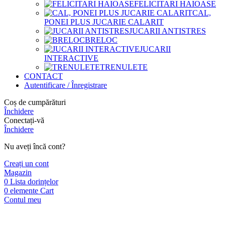
FELICITARI HAIOASE
CAL,
PONEI PLUS JUCARIE CALARIT
JUCARII ANTISTRES
BRELOC
JUCARII
INTERACTIVE
TRENULETE
CONTACT
Autentificare / Înregistrare
Coș de cumpărături
Închidere
Conectați-vă
Închidere
Nu aveți încă cont?
Creați un cont
Magazin
0
Lista dorințelor
0
elemente
Cart
Contul meu