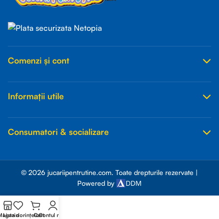
Comenzi și cont
Informații utile
Consumatori & socializare
© 2026 jucariipentrutine.com. Toate drepturile rezervate |
DDM
Powered by
Magazin
Lista dorințelor
Cart
Contul meu