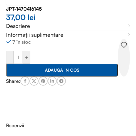
JPT-1470416145
37,00
lei
Descriere
Informații suplimentare
7 în stoc
-
+
ADAUGĂ ÎN COȘ
Share:
Recenzii