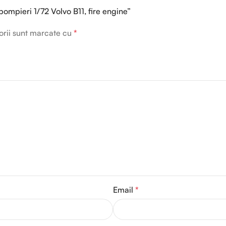
pompieri 1/72 Volvo B11, fire engine”
orii sunt marcate cu
*
Email
*