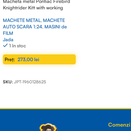
Macheta metal Pontiac Firebird
Knightrider Kitt with working
lights on the front hood, black
MACHETE METAL
,
MACHETE
1/24
AUTO SCARA 1:24
,
MASINI de
FILM
Jada
1 în stoc
273,00
lei
ADAUGĂ ÎN COȘ
SKU:
JPT-1960128625
Read more
Comenzi 