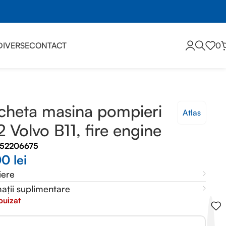
DIVERSE
CONTACT
0
heta masina pompieri
Atlas
2 Volvo B11, fire engine
552206675
00
lei
iere
ații suplimentare
puizat