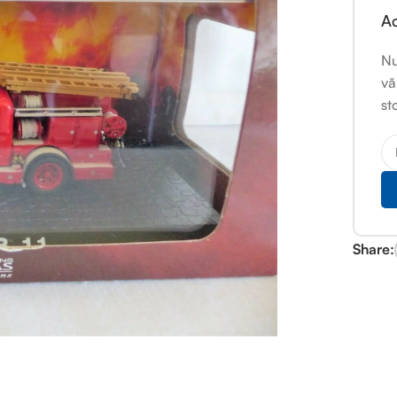
Ac
Nu
vă
st
Share: