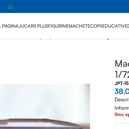
sApp
 PAGINA
JUCARII PLUS
FIGURINE
MACHETE
COPII
EDUCATIVE
I
/
Macheta masina pompieri 1/72 Volvo B11, fire engine
Mac
1/7
JPT-1
38,
Descr
Inform
Stoc e