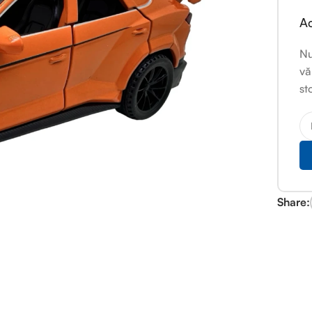
Ac
Nu
vă
st
Share: