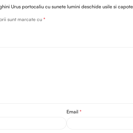
hini Urus portocaliu cu sunete lumini deschide usile si capote
orii sunt marcate cu
*
Email
*