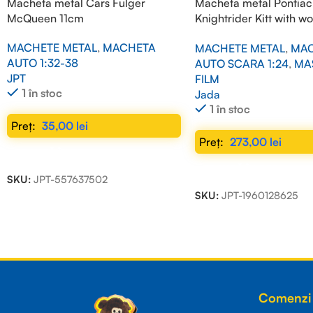
Macheta metal Cars Fulger
Macheta metal Pontiac 
McQueen 11cm
Knightrider Kitt with w
lights on the front hood
MACHETE METAL
,
MACHETA
MACHETE METAL
,
MAC
1/24
AUTO 1:32-38
AUTO SCARA 1:24
,
MAS
JPT
FILM
1 în stoc
Jada
1 în stoc
35,00
lei
273,00
lei
ADAUGĂ ÎN COȘ
ADAUGĂ ÎN COȘ
SKU:
JPT-557637502
SKU:
JPT-1960128625
Read more
Comenzi 