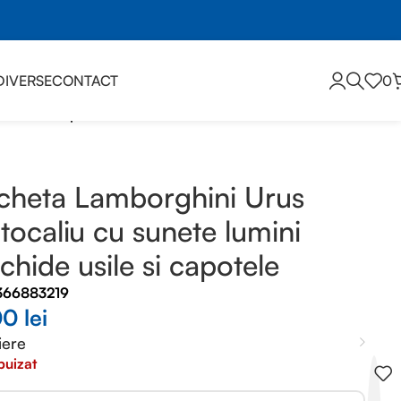
DIVERSE
CONTACT
0
usile si capotele
heta Lamborghini Urus
tocaliu cu sunete lumini
chide usile si capotele
366883219
00
lei
iere
puizat