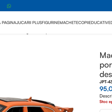
sApp
 PAGINA
JUCARII PLUS
FIGURINE
MACHETE
COPII
EDUCATIVE
cheta Lamborghini Urus portocaliu cu sunete lumini deschide 
Mac
por
des
JPT-4
95,
Descr
Stoc e