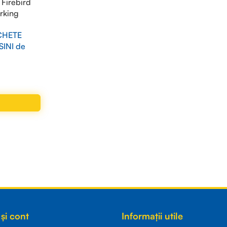
Firebird
orking
, black
HETE
INI de
și cont
Informații utile