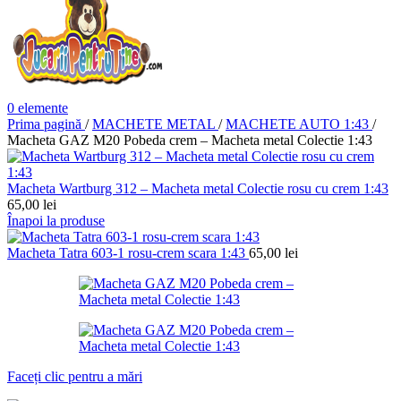
0
elemente
Prima pagină
/
MACHETE METAL
/
MACHETE AUTO 1:43
/
Macheta GAZ M20 Pobeda crem – Macheta metal Colectie 1:43
Macheta Wartburg 312 – Macheta metal Colectie rosu cu crem 1:43
65,00
lei
Înapoi la produse
Macheta Tatra 603-1 rosu-crem scara 1:43
65,00
lei
Faceți clic pentru a mări