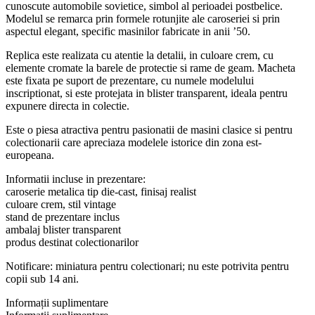
cunoscute automobile sovietice, simbol al perioadei postbelice.
Modelul se remarca prin formele rotunjite ale caroseriei si prin
aspectul elegant, specific masinilor fabricate in anii ’50.
Replica este realizata cu atentie la detalii, in culoare crem, cu
elemente cromate la barele de protectie si rame de geam. Macheta
este fixata pe suport de prezentare, cu numele modelului
inscriptionat, si este protejata in blister transparent, ideala pentru
expunere directa in colectie.
Este o piesa atractiva pentru pasionatii de masini clasice si pentru
colectionarii care apreciaza modelele istorice din zona est-
europeana.
Informatii incluse in prezentare:
caroserie metalica tip die-cast, finisaj realist
culoare crem, stil vintage
stand de prezentare inclus
ambalaj blister transparent
produs destinat colectionarilor
Notificare: miniatura pentru colectionari; nu este potrivita pentru
copii sub 14 ani.
Informații suplimentare