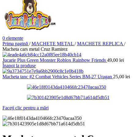
0
elemente
Prima pagină
/
MACHETE METAL
/
MACHETE REPLICA
/
Macheta cars metal Cruz Ramirez
Jucarie Plus Green Monster Roblox Rainbow Friends
49,00
lei
Înapoi la produse
Macheta tanc #2 Combat Vehicles Series BM-27 Uragan
25,00
lei
Faceți clic pentru a mări