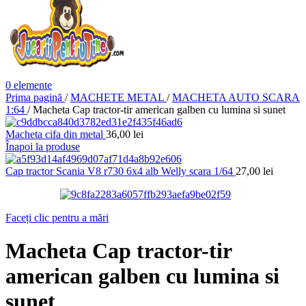
0
elemente
Prima pagină
/
MACHETE METAL
/
MACHETA AUTO SCARA
1:64
/
Macheta Cap tractor-tir american galben cu lumina si sunet
Macheta cifa din metal
36,00
lei
Înapoi la produse
Cap tractor Scania V8 r730 6x4 alb Welly scara 1/64
27,00
lei
Faceți clic pentru a mări
Macheta Cap tractor-tir
american galben cu lumina si
sunet