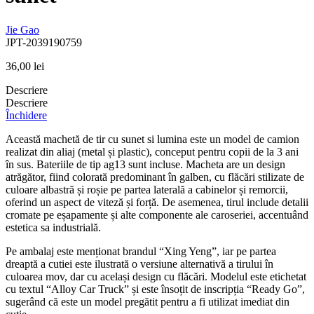
Jie Gao
JPT-2039190759
36,00
lei
Descriere
Descriere
Închidere
Această machetă de tir cu sunet si lumina este un model de camion
realizat din aliaj (metal și plastic), conceput pentru copii de la 3 ani
în sus. Bateriile de tip ag13 sunt incluse. Macheta are un design
atrăgător, fiind colorată predominant în galben, cu flăcări stilizate de
culoare albastră și roșie pe partea laterală a cabinelor și remorcii,
oferind un aspect de viteză și forță. De asemenea, tirul include detalii
cromate pe eșapamente și alte componente ale caroseriei, accentuând
estetica sa industrială.
Pe ambalaj este menționat brandul “Xing Yeng”, iar pe partea
dreaptă a cutiei este ilustrată o versiune alternativă a tirului în
culoarea mov, dar cu același design cu flăcări. Modelul este etichetat
cu textul “Alloy Car Truck” și este însoțit de inscripția “Ready Go”,
sugerând că este un model pregătit pentru a fi utilizat imediat din