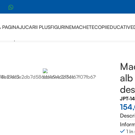
sApp
 PAGINA
JUCARII PLUS
FIGURINE
MACHETE
COPII
EDUCATIVE
ta cap tir American alb 1:24 sunete, lumini, deschide usile, r
Mac
alb
des
JPT-1
154
Descr
Inform
1 în