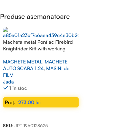
Produse asemanatoare
Macheta metal Pontiac Firebird
Knightrider Kitt with working
lights on the front hood, black
MACHETE METAL
,
MACHETE
1/24
AUTO SCARA 1:24
,
MASINI de
FILM
Jada
1 în stoc
273,00
lei
ADAUGĂ ÎN COȘ
SKU:
JPT-1960128625