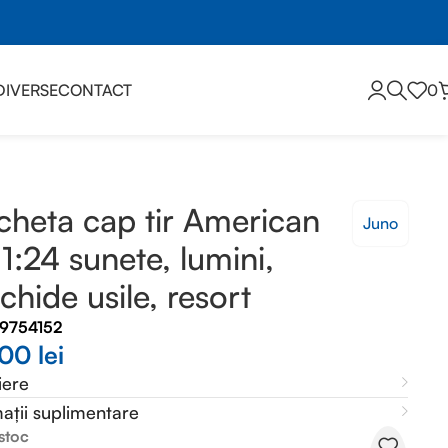
DIVERSE
CONTACT
0
esort
heta cap tir American
Juno
 1:24 sunete, lumini,
chide usile, resort
49754152
,00
lei
iere
ații suplimentare
 stoc