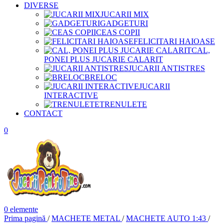
DIVERSE
JUCARII MIX
GADGETURI
CEAS COPII
FELICITARI HAIOASE
CAL,
PONEI PLUS JUCARIE CALARIT
JUCARII ANTISTRES
BRELOC
JUCARII
INTERACTIVE
TRENULETE
CONTACT
0
0
elemente
Prima pagină
/
MACHETE METAL
/
MACHETE AUTO 1:43
/