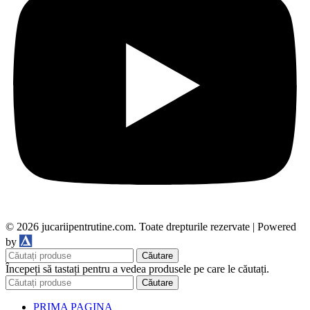
© 2026 jucariipentrutine.com. Toate drepturile rezervate | Powered
DDM
by
Căutare
Începeți să tastați pentru a vedea produsele pe care le căutați.
Căutare
PRIMA PAGINA