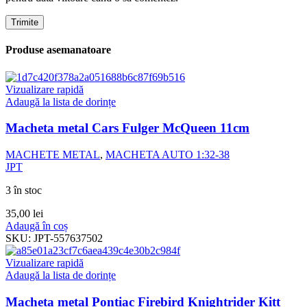
Produse asemanatoare
Vizualizare rapidă
Adaugă la lista de dorințe
Macheta metal Cars Fulger McQueen 11cm
MACHETE METAL
,
MACHETA AUTO 1:32-38
JPT
3 în stoc
35,00
lei
Adaugă în coș
SKU:
JPT-557637502
Vizualizare rapidă
Adaugă la lista de dorințe
Macheta metal Pontiac Firebird Knightrider Kitt