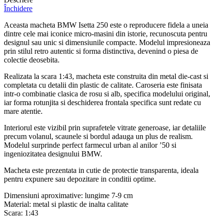
Închidere
Aceasta macheta BMW Isetta 250 este o reproducere fidela a uneia
dintre cele mai iconice micro-masini din istorie, recunoscuta pentru
designul sau unic si dimensiunile compacte. Modelul impresioneaza
prin stilul retro autentic si forma distinctiva, devenind o piesa de
colectie deosebita.
Realizata la scara 1:43, macheta este construita din metal die-cast si
completata cu detalii din plastic de calitate. Caroseria este finisata
intr-o combinatie clasica de rosu si alb, specifica modelului original,
iar forma rotunjita si deschiderea frontala specifica sunt redate cu
mare atentie.
Interiorul este vizibil prin suprafetele vitrate generoase, iar detaliile
precum volanul, scaunele si bordul adauga un plus de realism.
Modelul surprinde perfect farmecul urban al anilor ’50 si
ingeniozitatea designului BMW.
Macheta este prezentata in cutie de protectie transparenta, ideala
pentru expunere sau depozitare in conditii optime.
Dimensiuni aproximative: lungime 7-9 cm
Material: metal si plastic de inalta calitate
Scara: 1:43