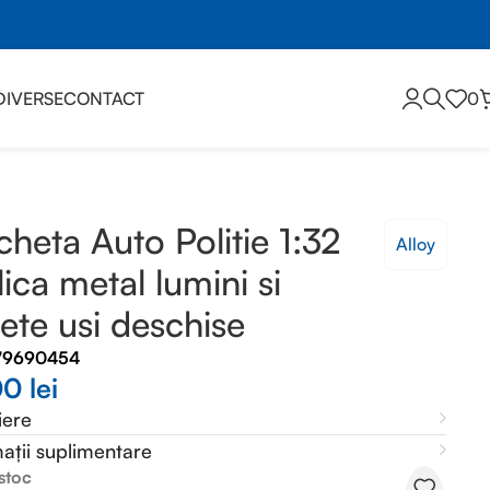
DIVERSE
CONTACT
0
hise
heta Auto Politie 1:32
Alloy
lica metal lumini si
ete usi deschise
79690454
00
lei
iere
ații suplimentare
 stoc