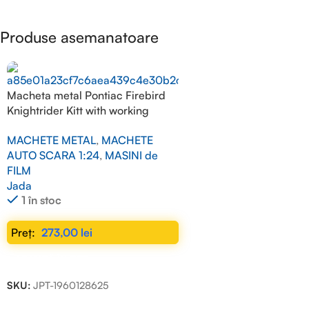
Produse asemanatoare
Macheta metal Pontiac Firebird
Knightrider Kitt with working
lights on the front hood, black
MACHETE METAL
,
MACHETE
1/24
AUTO SCARA 1:24
,
MASINI de
FILM
Jada
1 în stoc
273,00
lei
ADAUGĂ ÎN COȘ
SKU:
JPT-1960128625