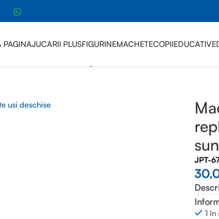
sApp
 PAGINA
JUCARII PLUS
FIGURINE
MACHETE
COPII
EDUCATIVE
cheta Auto Politie 1:32 replica metal lumini si sunete usi desc
Mac
rep
sun
JPT-6
30,
Descr
Inform
1 în