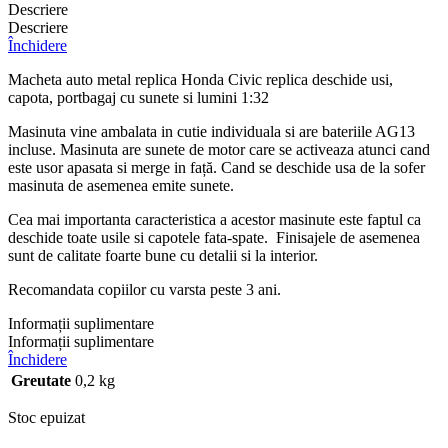
Descriere
Descriere
Închidere
Macheta auto metal replica Honda Civic replica deschide usi,
capota, portbagaj cu sunete si lumini 1:32
Masinuta vine ambalata in cutie individuala si are bateriile AG13
incluse. Masinuta are sunete de motor care se activeaza atunci cand
este usor apasata si merge in față. Cand se deschide usa de la sofer
masinuta de asemenea emite sunete.
Cea mai importanta caracteristica a acestor masinute este faptul ca
deschide toate usile si capotele fata-spate. Finisajele de asemenea
sunt de calitate foarte bune cu detalii si la interior.
Recomandata copiilor cu varsta peste 3 ani.
Informații suplimentare
Informații suplimentare
Închidere
Greutate
0,2 kg
Stoc epuizat