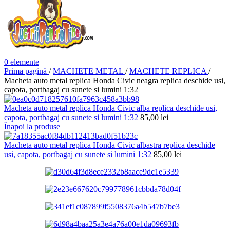
0
elemente
Prima pagină
/
MACHETE METAL
/
MACHETE REPLICA
/
Macheta auto metal replica Honda Civic neagra replica deschide usi,
capota, portbagaj cu sunete si lumini 1:32
Macheta auto metal replica Honda Civic alba replica deschide usi,
capota, portbagaj cu sunete si lumini 1:32
85,00
lei
Înapoi la produse
Macheta auto metal replica Honda Civic albastra replica deschide
usi, capota, portbagaj cu sunete si lumini 1:32
85,00
lei