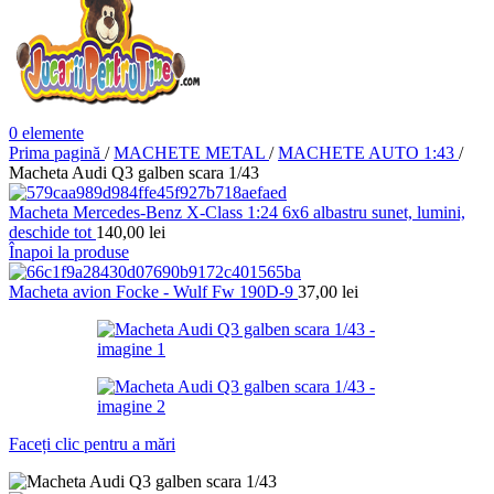
0
elemente
Prima pagină
/
MACHETE METAL
/
MACHETE AUTO 1:43
/
Macheta Audi Q3 galben scara 1/43
Macheta Mercedes-Benz X-Class 1:24 6x6 albastru sunet, lumini,
deschide tot
140,00
lei
Înapoi la produse
Macheta avion Focke - Wulf Fw 190D-9
37,00
lei
Faceți clic pentru a mări