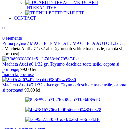
JUCARII
INTERACTIVE
TRENULETE
CONTACT
0
0
elemente
Prima pagină
/
MACHETE METAL
/
MACHETA AUTO 1:32-38
/
Macheta Audi a7 1/32 alb Tayumo deschide toate usile, capota si
portbagaj
Macheta Audi a6 1/32 gri Tayumo deschide toate usile, capota si
portbagaj
99,00
lei
Înapoi la produse
Macheta Audi a7 1/32 silver gri Tayumo deschide toate usile, capota
si portbagaj
99,00
lei