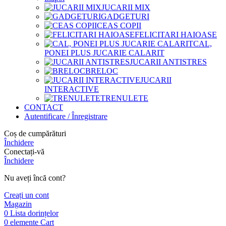
JUCARII MIX
GADGETURI
CEAS COPII
FELICITARI HAIOASE
CAL,
PONEI PLUS JUCARIE CALARIT
JUCARII ANTISTRES
BRELOC
JUCARII
INTERACTIVE
TRENULETE
CONTACT
Autentificare / Înregistrare
Coș de cumpărături
Închidere
Conectați-vă
Închidere
Nu aveți încă cont?
Creați un cont
Magazin
0
Lista dorințelor
0
elemente
Cart