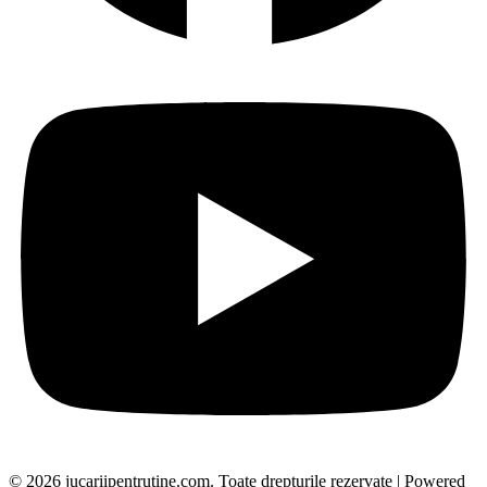
© 2026 jucariipentrutine.com. Toate drepturile rezervate | Powered