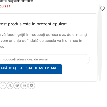
ații suplimentare
puizat
est produs este în prezent epuizat.
 vă faceți griji! Introduceți adresa dvs. de e-mail și
 vom anunța de îndată ce acesta va fi din nou în
oc.
ADĂUGAȚI LA LISTA DE AȘTEPTARE