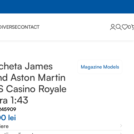
DIVERSE
CONTACT
0
cheta James
Magazine Models
d Aston Martin
 Casino Royale
ra 1:43
245909
00
lei
iere