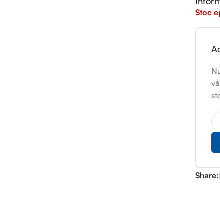
Inform
Stoc e
Ac
Nu
vă
st
Share: