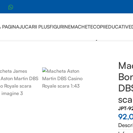
sApp
 PAGINA
JUCARII PLUS
FIGURINE
MACHETE
COPII
EDUCATIVE
ta James Bond Aston Martin DBS Casino Royale scara 1:43
Ma
Bon
DBS
sca
JPT-9
92,
Descr