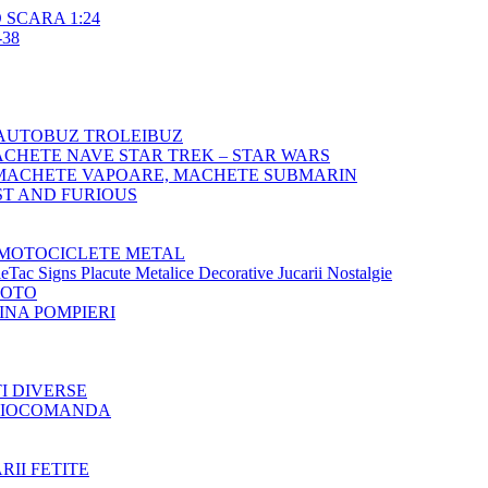
SCARA 1:24
38
AUTOBUZ TROLEIBUZ
CHETE NAVE STAR TREK – STAR WARS
MACHETE VAPOARE, MACHETE SUBMARIN
T AND FURIOUS
MOTOCICLETE METAL
Tac Signs Placute Metalice Decorative Jucarii Nostalgie
MOTO
NA POMPIERI
TI DIVERSE
ADIOCOMANDA
RII FETITE