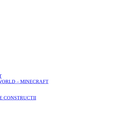
T
WORLD – MINECRAFT
E CONSTRUCTII