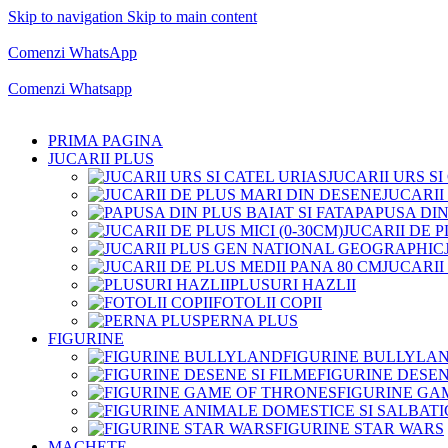
Skip to navigation
Skip to main content
Comenzi telefonice:
0769.711.774
Luni - Vineri: 10:00 - 19:00
Comenzi WhatsApp
Comenzi telefonice:
0769.711.774
Luni - Vineri: 10:00 - 19:00
Comenzi Whatsapp
PRIMA PAGINA
JUCARII PLUS
JUCARII URS SI
JUCARII
PAPUSA DIN
JUCARII DE P
JUCARII
PLUSURI HAZLII
FOTOLII COPII
PERNA PLUS
FIGURINE
FIGURINE BULLYLA
FIGURINE DESEN
FIGURINE GA
FIGURINE STAR WARS
MACHETE