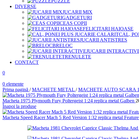
PUZZLE
DIVERSE
JUCARII MIX
GADGETURI
CEAS COPII
FELICITARI HAIOASE
CAL, PO
JUCARII ANTISTRES
BRELOC
JUCARII INTERACTIV
TRENULETE
CONTACT
0
0
elemente
Prima pagină
/
MACHETE METAL
/
MACHETE AUTO SCARA 1
Macheta 1975 Plymouth Fury Poltergeist 1:24 replica metal Galben
2
Înapoi la produse
Macheta Speed Racer Mach 5 Red Version 1:32 replica metal Feature