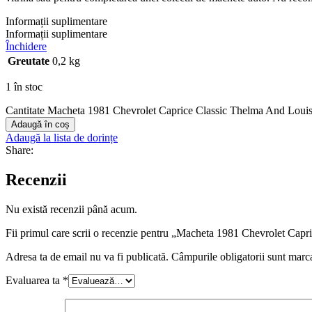
Informații suplimentare
Informații suplimentare
Închidere
Greutate
0,2 kg
1 în stoc
Cantitate Macheta 1981 Chevrolet Caprice Classic Thelma And Louis 
Adaugă în coș
Adaugă la lista de dorințe
Share:
Recenzii
Nu există recenzii până acum.
Fii primul care scrii o recenzie pentru „Macheta 1981 Chevrolet Cap
Adresa ta de email nu va fi publicată.
Câmpurile obligatorii sunt marc
Evaluarea ta
*