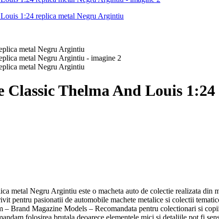
 Classic Thelma And Louis 1:24 
 metal Negru Argintiu este o macheta auto de colectie realizata din me
vit pentru pasionatii de automobile machete metalice si colectii tematic
– Brand Magazine Models – Recomandata pentru colectionari si copii pe
ndam folosirea brutala deoarece elementele mici si detaliile pot fi sens