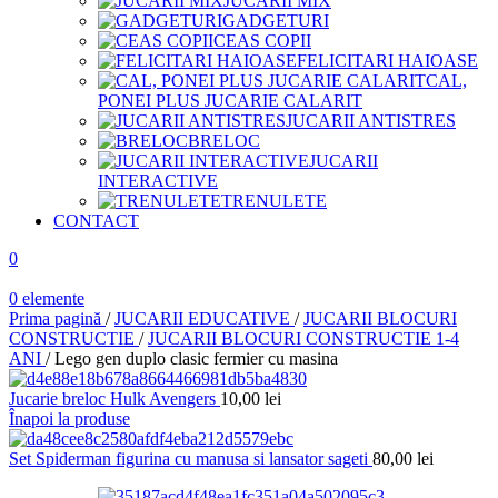
JUCARII MIX
GADGETURI
CEAS COPII
FELICITARI HAIOASE
CAL,
PONEI PLUS JUCARIE CALARIT
JUCARII ANTISTRES
BRELOC
JUCARII
INTERACTIVE
TRENULETE
CONTACT
0
0
elemente
Prima pagină
/
JUCARII EDUCATIVE
/
JUCARII BLOCURI
CONSTRUCTIE
/
JUCARII BLOCURI CONSTRUCTIE 1-4
ANI
/
Lego gen duplo clasic fermier cu masina
Jucarie breloc Hulk Avengers
10,00
lei
Înapoi la produse
Set Spiderman figurina cu manusa si lansator sageti
80,00
lei