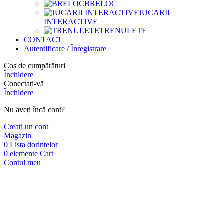
BRELOC
JUCARII
INTERACTIVE
TRENULETE
CONTACT
Autentificare / Înregistrare
Coș de cumpărături
Închidere
Conectați-vă
Închidere
Nu aveți încă cont?
Creați un cont
Magazin
0
Lista dorințelor
0
elemente
Cart
Contul meu