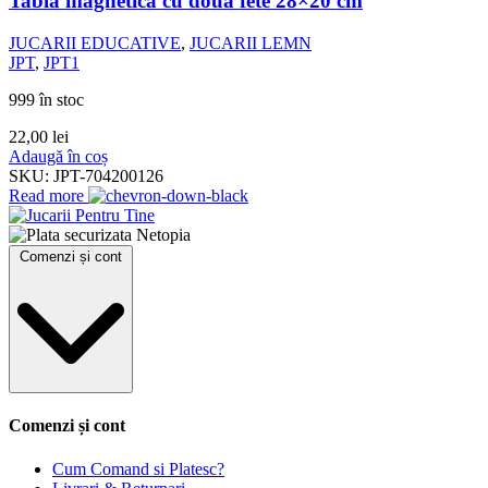
Tabla magnetica cu doua fete 28×20 cm
JUCARII EDUCATIVE
,
JUCARII LEMN
JPT
,
JPT1
999 în stoc
22,00
lei
Adaugă în coș
SKU:
JPT-704200126
Read more
Comenzi și cont
Comenzi și cont
Cum Comand si Platesc?