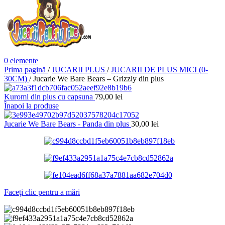
0
elemente
Prima pagină
/
JUCARII PLUS
/
JUCARII DE PLUS MICI (0-
30CM)
/
Jucarie We Bare Bears – Grizzly din plus
Kuromi din plus cu capsuna
79,00
lei
Înapoi la produse
Jucarie We Bare Bears - Panda din plus
30,00
lei
Faceți clic pentru a mări