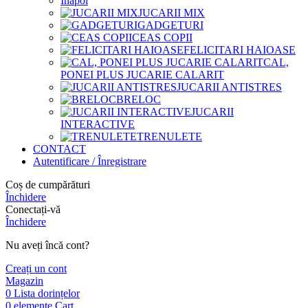
Înapoi
JUCARII MIX
GADGETURI
CEAS COPII
FELICITARI HAIOASE
CAL,
PONEI PLUS JUCARIE CALARIT
JUCARII ANTISTRES
BRELOC
JUCARII
INTERACTIVE
TRENULETE
CONTACT
Autentificare / Înregistrare
Coș de cumpărături
Închidere
Conectați-vă
Închidere
Nu aveți încă cont?
Creați un cont
Magazin
0
Lista dorințelor
0
elemente
Cart