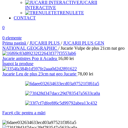
JUCARII
INTERACTIVE
TRENULETE
CONTACT
0
0
elemente
Prima pagină
/
JUCARII PLUS
/
JUCARII PLUS GEN
NATIONAL GEOGRAPHIC
/
Jucarie Vulpe de plus 21cm nat geo
Jucarie antistres Pop it Acadea
16,00
lei
Înapoi la produse
Jucarie Leu de plus 23cm nat geo Jucarie
78,00
lei
Faceți clic pentru a mări