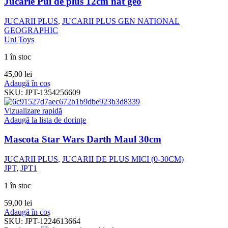
Jucarie Pui de plus 12cm nat geo
JUCARII PLUS
,
JUCARII PLUS GEN NATIONAL
GEOGRAPHIC
Uni Toys
1 în stoc
45,00
lei
Adaugă în coș
SKU:
JPT-1354256609
Vizualizare rapidă
Adaugă la lista de dorințe
Mascota Star Wars Darth Maul 30cm
JUCARII PLUS
,
JUCARII DE PLUS MICI (0-30CM)
JPT
,
JPT1
1 în stoc
59,00
lei
Adaugă în coș
SKU:
JPT-1224613664