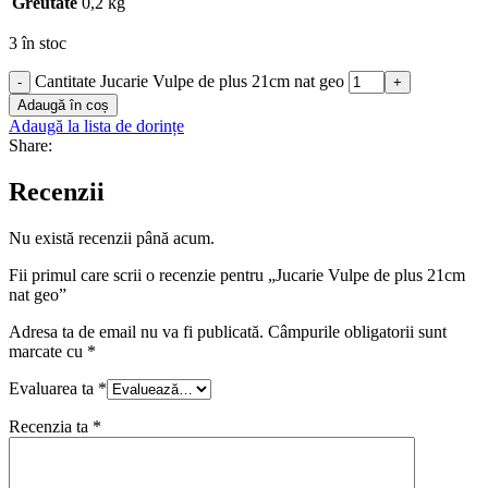
Greutate
0,2 kg
3 în stoc
Cantitate Jucarie Vulpe de plus 21cm nat geo
-
+
Adaugă în coș
Adaugă la lista de dorințe
Share:
Recenzii
Nu există recenzii până acum.
Fii primul care scrii o recenzie pentru „Jucarie Vulpe de plus 21cm
nat geo”
Adresa ta de email nu va fi publicată.
Câmpurile obligatorii sunt
marcate cu
*
Evaluarea ta
*
Recenzia ta
*