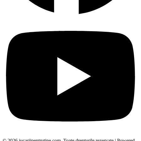
© 2026 jucariipentrutine.com. Toate drepturile rezervate | Powered