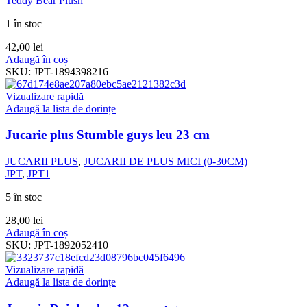
Teddy Bear Plush
1 în stoc
42,00
lei
Adaugă în coș
SKU:
JPT-1894398216
Vizualizare rapidă
Adaugă la lista de dorințe
Jucarie plus Stumble guys leu 23 cm
JUCARII PLUS
,
JUCARII DE PLUS MICI (0-30CM)
JPT
,
JPT1
5 în stoc
28,00
lei
Adaugă în coș
SKU:
JPT-1892052410
Vizualizare rapidă
Adaugă la lista de dorințe