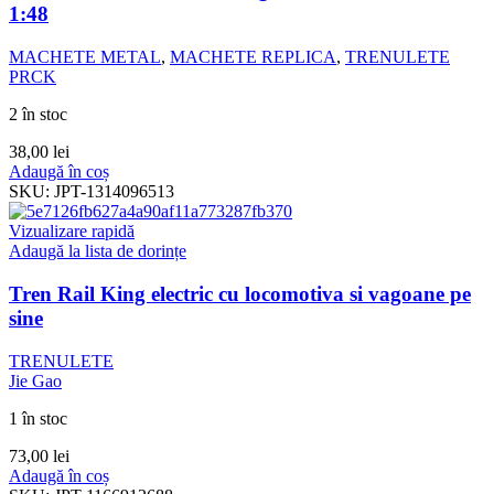
1:48
MACHETE METAL
,
MACHETE REPLICA
,
TRENULETE
PRCK
2 în stoc
38,00
lei
Adaugă în coș
SKU:
JPT-1314096513
Vizualizare rapidă
Adaugă la lista de dorințe
Tren Rail King electric cu locomotiva si vagoane pe
sine
TRENULETE
Jie Gao
1 în stoc
73,00
lei
Adaugă în coș