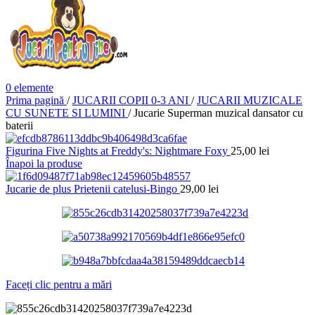
0
elemente
Prima pagină
/
JUCARII COPII 0-3 ANI
/
JUCARII MUZICALE
CU SUNETE SI LUMINI
/
Jucarie Superman muzical dansator cu
baterii
Figurina Five Nights at Freddy's: Nightmare Foxy
25,00
lei
Înapoi la produse
Jucarie de plus Prietenii catelusi-Bingo
29,00
lei
Faceți clic pentru a mări