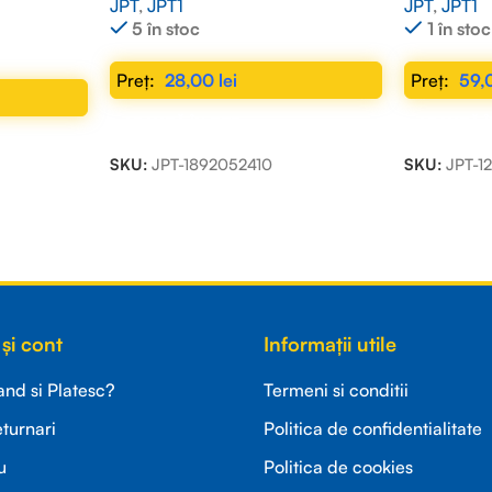
JPT
,
JPT1
JPT
,
JPT1
5 în stoc
1 în stoc
28,00
lei
59,
ADAUGĂ ÎN COȘ
ADAUGĂ Î
SKU:
JPT-1892052410
SKU:
JPT-1
și cont
Informații utile
d si Platesc?
Termeni si conditii
eturnari
Politica de confidentialitate
u
Politica de cookies