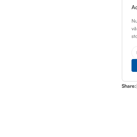
Ac
Nu
vă
st
Share: