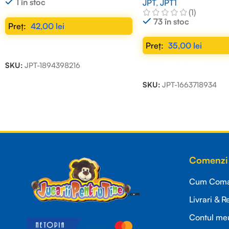
1 în stoc
JPT
,
JPT1
(1)
73 în stoc
42,00
lei
35,00
lei
ADAUGĂ ÎN COȘ
SKU:
JPT-1894398216
ADAUGĂ ÎN COȘ
SKU:
JPT-1663718934
Read more
Comenzi 
Cum Coman
Livrari & R
Contul me