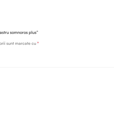
lbastru somnoros plus”
orii sunt marcate cu
*