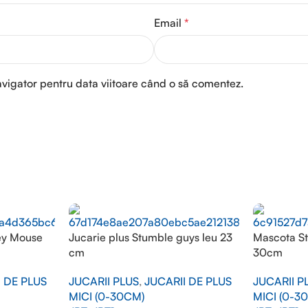
Email
*
avigator pentru data viitoare când o să comentez.
ey Mouse
Jucarie plus Stumble guys leu 23
Mascota St
cm
30cm
I DE PLUS
JUCARII PLUS
,
JUCARII DE PLUS
JUCARII P
MICI (0-30CM)
MICI (0-3