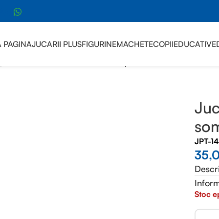
sApp
 PAGINA
JUCARII PLUS
FIGURINE
MACHETE
COPII
EDUCATIVE
)
/
Jucarie Stitch albastru somnoros plus
Juc
som
JPT-1
35,
Descr
Inform
Stoc e