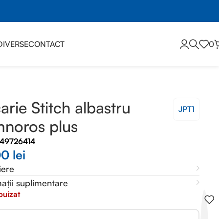
DIVERSE
CONTACT
0
arie Stitch albastru
JPT1
noros plus
449726414
00
lei
iere
ații suplimentare
puizat