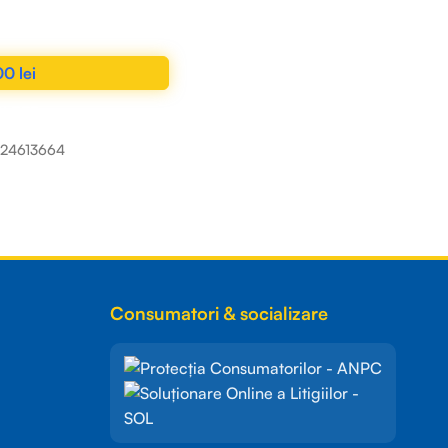
00
lei
N COȘ
224613664
Consumatori & socializare