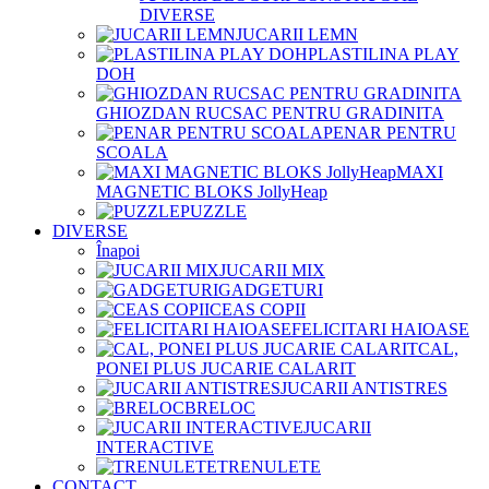
DIVERSE
JUCARII LEMN
PLASTILINA PLAY
DOH
GHIOZDAN RUCSAC PENTRU GRADINITA
PENAR PENTRU
SCOALA
MAXI
MAGNETIC BLOKS JollyHeap
PUZZLE
DIVERSE
Înapoi
JUCARII MIX
GADGETURI
CEAS COPII
FELICITARI HAIOASE
CAL,
PONEI PLUS JUCARIE CALARIT
JUCARII ANTISTRES
BRELOC
JUCARII
INTERACTIVE
TRENULETE
CONTACT