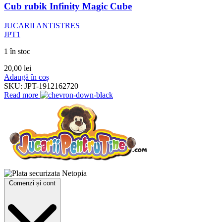
Cub rubik Infinity Magic Cube
JUCARII ANTISTRES
JPT1
1 în stoc
20,00
lei
Adaugă în coș
SKU:
JPT-1912162720
Read more
Comenzi și cont