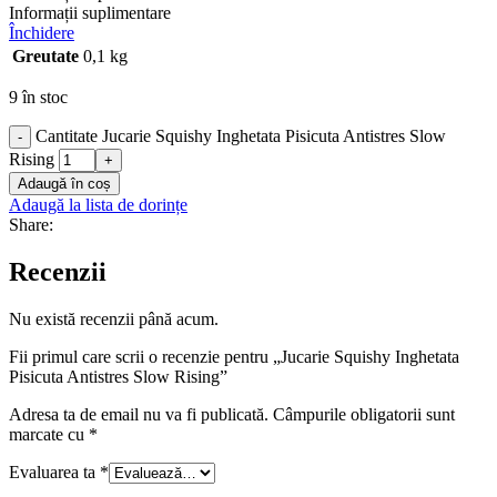
Informații suplimentare
Închidere
Greutate
0,1 kg
9 în stoc
Cantitate Jucarie Squishy Inghetata Pisicuta Antistres Slow
-
Rising
+
Adaugă în coș
Adaugă la lista de dorințe
Share:
Recenzii
Nu există recenzii până acum.
Fii primul care scrii o recenzie pentru „Jucarie Squishy Inghetata
Pisicuta Antistres Slow Rising”
Adresa ta de email nu va fi publicată.
Câmpurile obligatorii sunt
marcate cu
*
Evaluarea ta
*