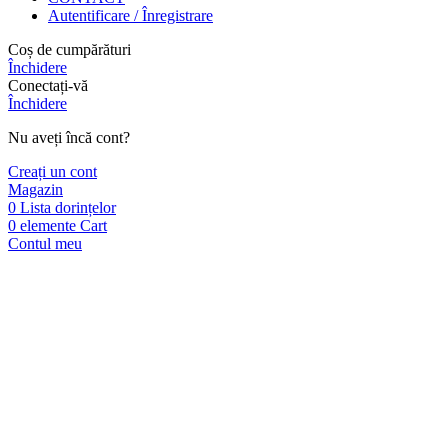
Autentificare / Înregistrare
Coș de cumpărături
Închidere
Conectați-vă
Închidere
Nu aveți încă cont?
Creați un cont
Magazin
0
Lista dorințelor
0
elemente
Cart
Contul meu