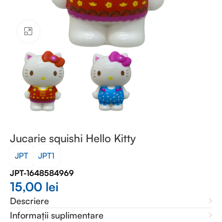
Faceți clic pentru a mări
Jucarie squishi Hello Kitty
JPT
JPT1
JPT-1648584969
15,00
lei
Descriere
Informații suplimentare