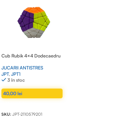
Cub Rubik 4×4 Dodecaedru
JUCARII ANTISTRES
JPT
,
JPT1
3 în stoc
40,00
lei
ADAUGĂ ÎN COȘ
SKU:
JPT-2110579201
Read more