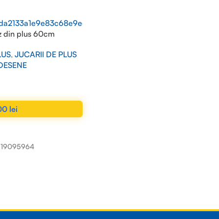
z din plus 60cm
LUS
,
JUCARII DE PLUS
 DESENE
00
lei
N COȘ
919095964