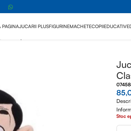
sApp
 PAGINA
JUCARII PLUS
FIGURINE
MACHETE
COPII
EDUCATIVE
)
/
Jucarie plus Mr Bean Classic 26cm
Juc
Cla
07458
85,
Descr
Inform
Stoc e