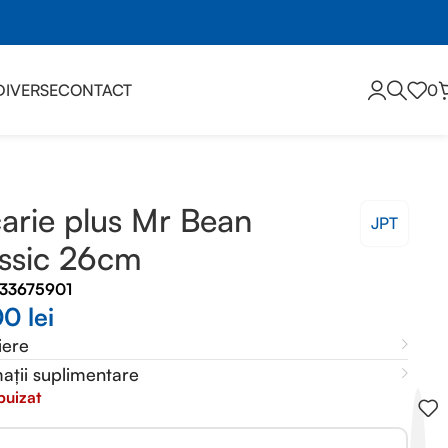
DIVERSE
CONTACT
0
arie plus Mr Bean
JPT
ssic 26cm
33675901
00
lei
iere
ații suplimentare
puizat