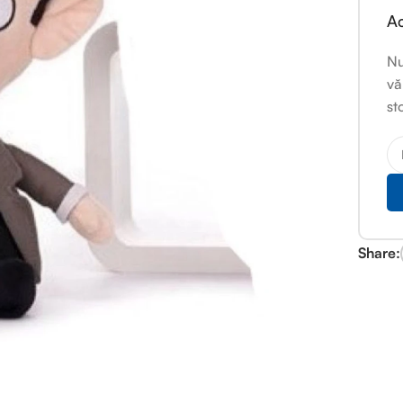
Ac
Nu
vă
st
Share: