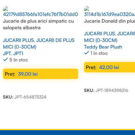
Jucarie de plus arici simpatic cu
Jucarie Donald din plu
salopeta albastra
JUCARII PLUS
,
JUCARI
JUCARII PLUS
,
JUCARII DE PLUS
MICI (0-30CM)
MICI (0-30CM)
Teddy Bear Plush
1 în stoc
JPT
,
JPT1
5 în stoc
42,00
lei
39,00
lei
ADAUGĂ ÎN COȘ
ADAUGĂ ÎN COȘ
SKU:
JPT-1894398216
SKU:
JPT-654873324
Read more