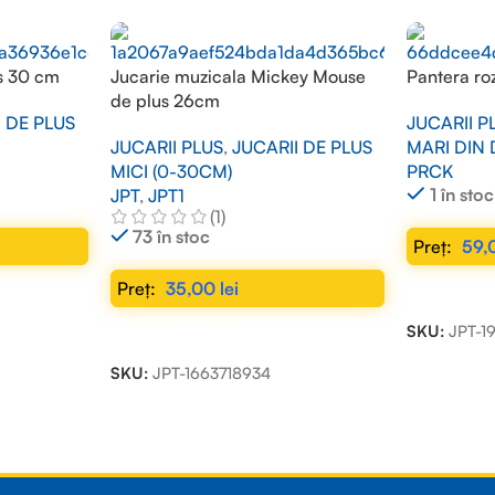
s 30 cm
Jucarie muzicala Mickey Mouse
Pantera ro
de plus 26cm
I DE PLUS
JUCARII P
JUCARII PLUS
,
JUCARII DE PLUS
MARI DIN
MICI (0-30CM)
PRCK
1 în stoc
JPT
,
JPT1
(1)
73 în stoc
59,
35,00
lei
ADAUGĂ Î
SKU:
JPT-1
ADAUGĂ ÎN COȘ
SKU:
JPT-1663718934