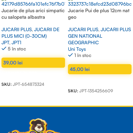
Jucarie de plus arici simpatic
Jucarie Pui de plus 12cm nat
cu salopeta albastra
geo
JUCARII PLUS
,
JUCARII DE
JUCARII PLUS
,
JUCARII PLUS
PLUS MICI (0-30CM)
GEN NATIONAL
JPT
,
JPT1
GEOGRAPHIC
5 în stoc
Uni Toys
1 în stoc
39,00
lei
45,00
lei
ADAUGĂ ÎN COȘ
ADAUGĂ ÎN COȘ
SKU:
JPT-654873324
SKU:
JPT-1354256609
Read more