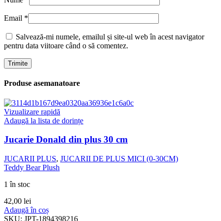
Email
*
Salvează-mi numele, emailul și site-ul web în acest navigator
pentru data viitoare când o să comentez.
Produse asemanatoare
Vizualizare rapidă
Adaugă la lista de dorințe
Jucarie Donald din plus 30 cm
JUCARII PLUS
,
JUCARII DE PLUS MICI (0-30CM)
Teddy Bear Plush
1 în stoc
42,00
lei
Adaugă în coș
SKU:
JPT-1894398216