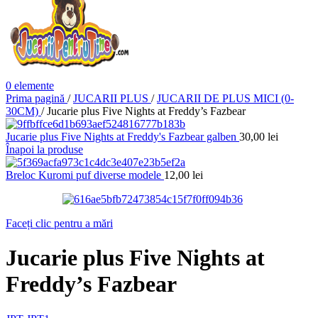
0
elemente
Prima pagină
/
JUCARII PLUS
/
JUCARII DE PLUS MICI (0-
30CM)
/
Jucarie plus Five Nights at Freddy’s Fazbear
Jucarie plus Five Nights at Freddy's Fazbear galben
30,00
lei
Înapoi la produse
Breloc Kuromi puf diverse modele
12,00
lei
Faceți clic pentru a mări
Jucarie plus Five Nights at
Freddy’s Fazbear