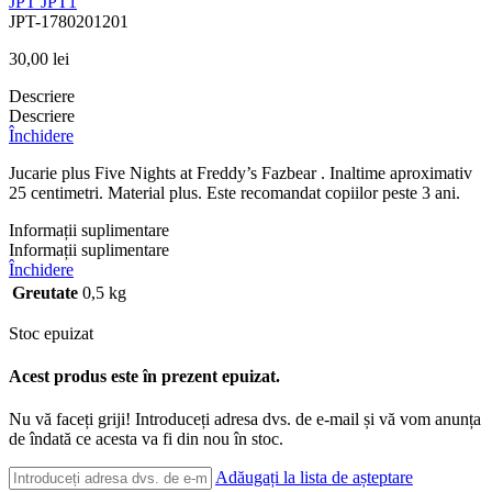
JPT
JPT1
JPT-1780201201
30,00
lei
Descriere
Descriere
Închidere
Jucarie plus Five Nights at Freddy’s Fazbear . Inaltime aproximativ
25 centimetri. Material plus. Este recomandat copiilor peste 3 ani.
Informații suplimentare
Informații suplimentare
Închidere
Greutate
0,5 kg
Stoc epuizat
Acest produs este în prezent epuizat.
Nu vă faceți griji! Introduceți adresa dvs. de e-mail și vă vom anunța
de îndată ce acesta va fi din nou în stoc.
Adăugați la lista de așteptare