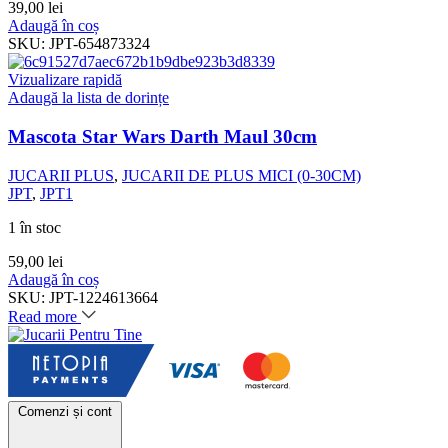
39,00
lei
Adaugă în coș
SKU:
JPT-654873324
Vizualizare rapidă
Adaugă la lista de dorințe
Mascota Star Wars Darth Maul 30cm
JUCARII PLUS
,
JUCARII DE PLUS MICI (0-30CM)
JPT
,
JPT1
1 în stoc
59,00
lei
Adaugă în coș
SKU:
JPT-1224613664
Read more
Comenzi și cont