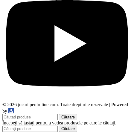
© 2026 jucariipentrutine.com. Toate drepturile rezervate | Powered
DDM
by
Căutare
Începeți să tastați pentru a vedea produsele pe care le căutați.
Căutare