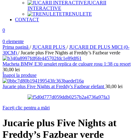
JUCARII
INTERACTIVE
TRENULETE
CONTACT
0
0
elemente
Prima pagină
/
JUCARII PLUS
/
JUCARII DE PLUS MICI (0-
30CM)
/
Jucarie plus Five Nights at Freddy’s Fazbear verde
Macheta BMW E30 ursulet replica de culoare rosu 1:38 cu resort
30,00
lei
Înapoi la produse
Jucarie plus Five Nights at Freddy's Fazbear elefant
30,00
lei
Faceți clic pentru a mări
Jucarie plus Five Nights at
Freddy’s Fazbear verde