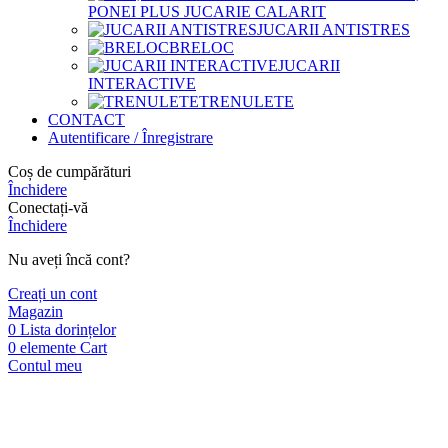
PONEI PLUS JUCARIE CALARIT
JUCARII ANTISTRES
BRELOC
JUCARII
INTERACTIVE
TRENULETE
CONTACT
Autentificare / Înregistrare
Coș de cumpărături
Închidere
Conectați-vă
Închidere
Nu aveți încă cont?
Creați un cont
Magazin
0
Lista dorințelor
0
elemente
Cart
Contul meu