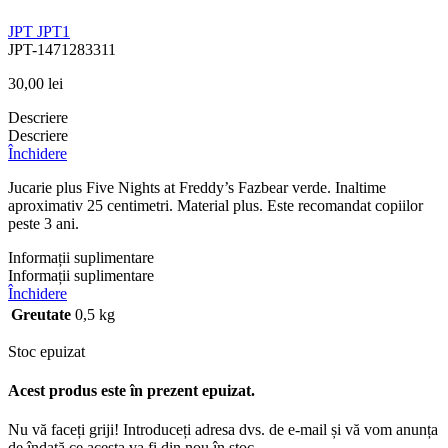
JPT
JPT1
JPT-1471283311
30,00
lei
Descriere
Descriere
Închidere
Jucarie plus Five Nights at Freddy’s Fazbear verde. Inaltime
aproximativ 25 centimetri. Material plus. Este recomandat copiilor
peste 3 ani.
Informații suplimentare
Informații suplimentare
Închidere
Greutate
0,5 kg
Stoc epuizat
Acest produs este în prezent epuizat.
Nu vă faceți griji! Introduceți adresa dvs. de e-mail și vă vom anunța
de îndată ce acesta va fi din nou în stoc.