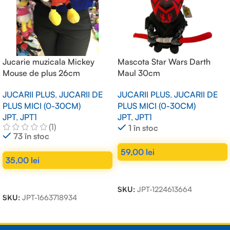
Jucarie muzicala Mickey
Mascota Star Wars Darth
Mouse de plus 26cm
Maul 30cm
JUCARII PLUS
,
JUCARII DE
JUCARII PLUS
,
JUCARII DE
PLUS MICI (0-30CM)
PLUS MICI (0-30CM)
JPT
,
JPT1
JPT
,
JPT1
(1)
1 în stoc
73 în stoc
59,00
lei
35,00
lei
ADAUGĂ ÎN COȘ
ADAUGĂ ÎN COȘ
SKU:
JPT-1224613664
SKU:
JPT-1663718934
Read more