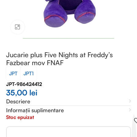
Faceți clic pentru a mări
Jucarie plus Five Nights at Freddy’s
Fazbear mov FNAF
JPT
JPT1
JPT-986424412
35,00
lei
Descriere
Informații suplimentare
Stoc epuizat