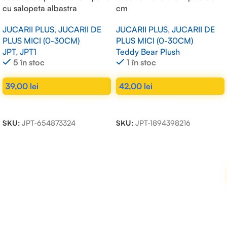
cu salopeta albastra
cm
JUCARII PLUS
,
JUCARII DE
JUCARII PLUS
,
JUCARII DE
PLUS MICI (0-30CM)
PLUS MICI (0-30CM)
JPT
,
JPT1
Teddy Bear Plush
5 în stoc
1 în stoc
39,00
lei
42,00
lei
ADAUGĂ ÎN COȘ
ADAUGĂ ÎN COȘ
SKU:
JPT-654873324
SKU:
JPT-1894398216