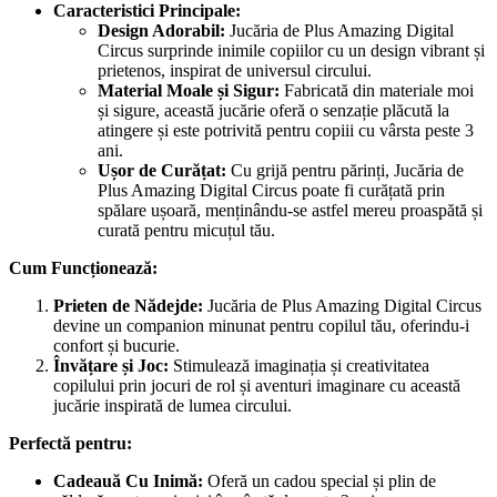
Caracteristici Principale:
Design Adorabil:
Jucăria de Plus Amazing Digital
Circus surprinde inimile copiilor cu un design vibrant și
prietenos, inspirat de universul circului.
Material Moale și Sigur:
Fabricată din materiale moi
și sigure, această jucărie oferă o senzație plăcută la
atingere și este potrivită pentru copiii cu vârsta peste 3
ani.
Ușor de Curățat:
Cu grijă pentru părinți, Jucăria de
Plus Amazing Digital Circus poate fi curățată prin
spălare ușoară, menținându-se astfel mereu proaspătă și
curată pentru micuțul tău.
Cum Funcționează:
Prieten de Nădejde:
Jucăria de Plus Amazing Digital Circus
devine un companion minunat pentru copilul tău, oferindu-i
confort și bucurie.
Învățare și Joc:
Stimulează imaginația și creativitatea
copilului prin jocuri de rol și aventuri imaginare cu această
jucărie inspirată de lumea circului.
Perfectă pentru:
Cadeauă Cu Inimă:
Oferă un cadou special și plin de