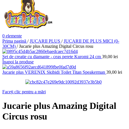
0
elemente
Prima pagină
/
JUCARII PLUS
/
JUCARII DE PLUS MICI (0-
30CM)
/
Jucarie plus Amazing Digital Circus rosu
Set de creatie cu diamante - ceas perete Kuromi 24 cm
39,00
lei
Înapoi la produse
Jucarie plus VERENIX Skibidi Toilet Titan Speakerman
39,00
lei
Faceți clic pentru a mări
Jucarie plus Amazing Digital
Circus rosu