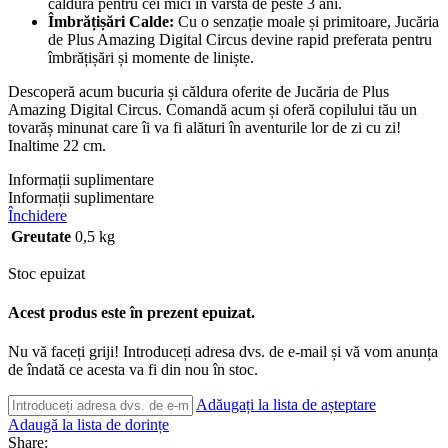
căldură pentru cei mici în vârstă de peste 3 ani.
Îmbrățișări Calde:
Cu o senzație moale și primitoare, Jucăria
de Plus Amazing Digital Circus devine rapid preferata pentru
îmbrățișări și momente de liniște.
Descoperă acum bucuria și căldura oferite de Jucăria de Plus
Amazing Digital Circus. Comandă acum și oferă copilului tău un
tovarăș minunat care îi va fi alături în aventurile lor de zi cu zi!
Inaltime 22 cm.
Informații suplimentare
Informații suplimentare
Închidere
Greutate
0,5 kg
Stoc epuizat
Acest produs este în prezent epuizat.
Nu vă faceți griji! Introduceți adresa dvs. de e-mail și vă vom anunța
de îndată ce acesta va fi din nou în stoc.
Adăugați la lista de așteptare
Adaugă la lista de dorințe
Share: