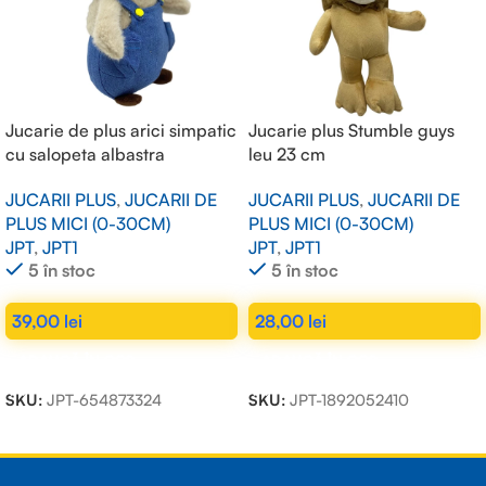
Jucarie de plus arici simpatic
Jucarie plus Stumble guys
cu salopeta albastra
leu 23 cm
JUCARII PLUS
,
JUCARII DE
JUCARII PLUS
,
JUCARII DE
PLUS MICI (0-30CM)
PLUS MICI (0-30CM)
JPT
,
JPT1
JPT
,
JPT1
5 în stoc
5 în stoc
39,00
lei
28,00
lei
ADAUGĂ ÎN COȘ
ADAUGĂ ÎN COȘ
SKU:
JPT-654873324
SKU:
JPT-1892052410
Read more