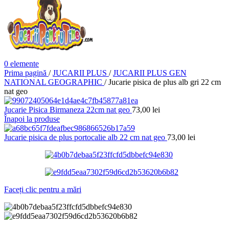
0
elemente
Prima pagină
/
JUCARII PLUS
/
JUCARII PLUS GEN
NATIONAL GEOGRAPHIC
/
Jucarie pisica de plus alb gri 22 cm
nat geo
Jucarie Pisica Birmaneza 22cm nat geo
73,00
lei
Înapoi la produse
Jucarie pisica de plus portocalie alb 22 cm nat geo
73,00
lei
Faceți clic pentru a mări