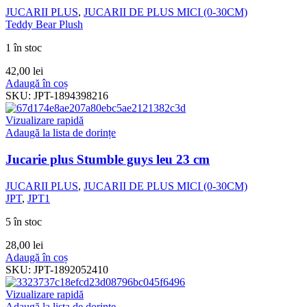
JUCARII PLUS
,
JUCARII DE PLUS MICI (0-30CM)
Teddy Bear Plush
1 în stoc
42,00
lei
Adaugă în coș
SKU:
JPT-1894398216
Vizualizare rapidă
Adaugă la lista de dorințe
Jucarie plus Stumble guys leu 23 cm
JUCARII PLUS
,
JUCARII DE PLUS MICI (0-30CM)
JPT
,
JPT1
5 în stoc
28,00
lei
Adaugă în coș
SKU:
JPT-1892052410
Vizualizare rapidă
Adaugă la lista de dorințe