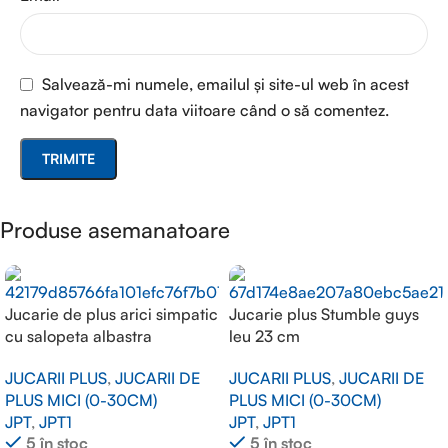
Salvează-mi numele, emailul și site-ul web în acest
navigator pentru data viitoare când o să comentez.
Produse asemanatoare
Jucarie de plus arici simpatic
Jucarie plus Stumble guys
cu salopeta albastra
leu 23 cm
JUCARII PLUS
,
JUCARII DE
JUCARII PLUS
,
JUCARII DE
PLUS MICI (0-30CM)
PLUS MICI (0-30CM)
JPT
,
JPT1
JPT
,
JPT1
5 în stoc
5 în stoc