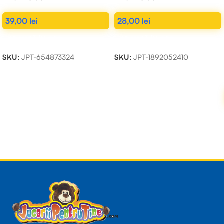
39,00
lei
28,00
lei
ADAUGĂ ÎN COȘ
ADAUGĂ ÎN COȘ
SKU:
JPT-654873324
SKU:
JPT-1892052410
Read more