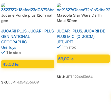
Jucarie Pui de plus 12cm nat
Mascota Star Wars Darth
geo
Maul 30cm
JUCARII PLUS
,
JUCARII PLUS
JUCARII PLUS
,
JUCARII DE
GEN NATIONAL
PLUS MICI (0-30CM)
GEOGRAPHIC
JPT
,
JPT1
1 în stoc
Uni Toys
1 în stoc
59,00
lei
45,00
lei
ADAUGĂ ÎN COȘ
ADAUGĂ ÎN COȘ
SKU:
JPT-1224613664
SKU:
JPT-1354256609