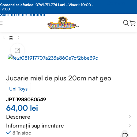
Comenzi
Comenzi telefonice:
0769.711.774
Luni - Vineri: 10:00 -
Skip to navigation
19:00
Whatsapp
Skip to main content
ă
/
JUCARII PLUS
/
JUCARII PLUS GEN NATIONAL GEOGRAPHIC
Faceți clic pentru a mări
Jucarie miel de plus 20cm nat geo
Uni Toys
JPT-1988080549
64,00
lei
Descriere
Informații suplimentare
3 în stoc