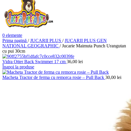
0
elemente
Prima pagină
/
JUCARII PLUS
/
JUCARII PLUS GEN
NATIONAL GEOGRAPHIC
/
Jucarie Maimuta Punch Urangutan
cu pui 30cm
Vidra Otter Back Swimmer 17 cm
36,00
lei
Înapoi la produse
Macheta Tractor de ferma cu remorca rosie – Pull Back
30,00
lei