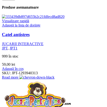
Produse asemanatoare
Vizualizare rapidă
Adaugă la lista de dorințe
Catel antistres
JUCARII INTERACTIVE
JPT
,
JPT1
999 în stoc
59,00
lei
Adaugă în coș
SKU:
JPT-1293940313
Read more