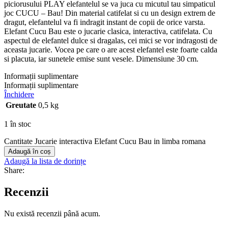
piciorusului PLAY elefantelul se va juca cu micutul tau simpaticul
joc CUCU – Bau! Din material catifelat si cu un design extrem de
dragut, elefantelul va fi indragit instant de copii de orice varsta.
Elefant Cucu Bau este o jucarie clasica, interactiva, catifelata. Cu
aspectul de elefantel dulce si dragalas, cei mici se vor indragosti de
aceasta jucarie. Vocea pe care o are acest elefantel este foarte calda
si placuta, iar sunetele emise sunt vesele. Dimensiune 30 cm.
Informații suplimentare
Informații suplimentare
Închidere
Greutate
0,5 kg
1 în stoc
Cantitate Jucarie interactiva Elefant Cucu Bau in limba romana
Adaugă în coș
Adaugă la lista de dorințe
Share:
Recenzii
Nu există recenzii până acum.