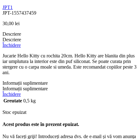
JPT1
JPT-1557437459
30,00
lei
Descriere
Descriere
Închidere
Jucarie Hello Kitty cu rochita 20cm. Hello Kitty are blanita din plus
iar umplutura la interior este din puf siliconat. Se poate curata prin
stergere cu o carpa moale si umeda. Este recomandat copiilor peste 3
ani.
Informații suplimentare
Informații suplimentare
Închidere
Greutate
0,5 kg
Stoc epuizat
Acest produs este în prezent epuizat.
Nu vă faceți griji! Introduceți adresa dvs. de e-mail și vă vom anunța