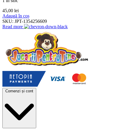
1 în stoc
45,00
lei
Adaugă în coș
SKU:
JPT-1354256609
Read more
Comenzi și cont