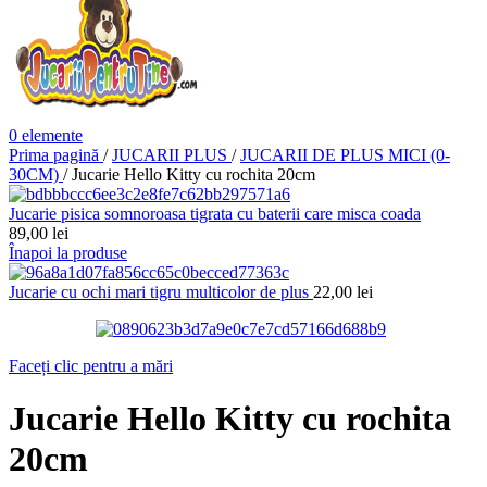
0
elemente
Prima pagină
/
JUCARII PLUS
/
JUCARII DE PLUS MICI (0-
30CM)
/
Jucarie Hello Kitty cu rochita 20cm
Jucarie pisica somnoroasa tigrata cu baterii care misca coada
89,00
lei
Înapoi la produse
Jucarie cu ochi mari tigru multicolor de plus
22,00
lei
Faceți clic pentru a mări
Jucarie Hello Kitty cu rochita
20cm