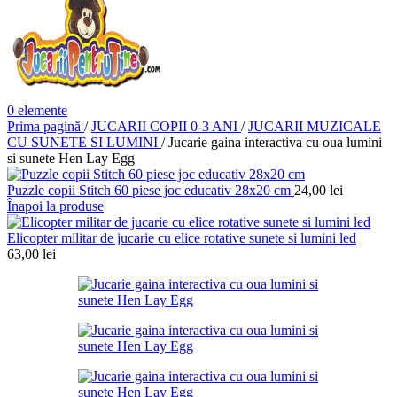
0
elemente
Prima pagină
/
JUCARII COPII 0-3 ANI
/
JUCARII MUZICALE
CU SUNETE SI LUMINI
/
Jucarie gaina interactiva cu oua lumini
si sunete Hen Lay Egg
Puzzle copii Stitch 60 piese joc educativ 28x20 cm
24,00
lei
Înapoi la produse
Elicopter militar de jucarie cu elice rotative sunete si lumini led
63,00
lei