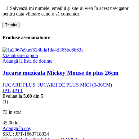
Salvează-mi numele, emailul și site-ul web în acest navigator
pentru data viitoare când o să comentez.
Produse asemanatoare
Vizualizare rapidă
Adaugă la lista de dorințe
Jucarie muzicala Mickey Mouse de plus 26cm
JUCARII PLUS
,
JUCARII DE PLUS MICI (0-30CM)
JPT
,
JPT1
Evaluat la
5.00
din 5
(1)
73 în stoc
35,00
lei
Adaugă în coș
SKU:
JPT-1663718934