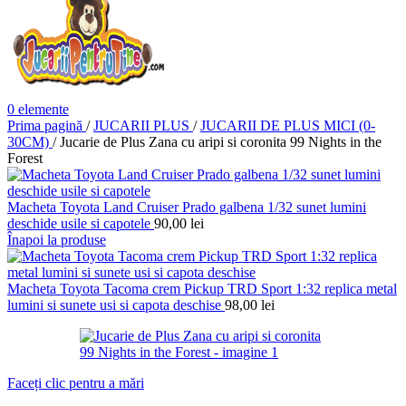
0
elemente
Prima pagină
/
JUCARII PLUS
/
JUCARII DE PLUS MICI (0-
30CM)
/
Jucarie de Plus Zana cu aripi si coronita 99 Nights in the
Forest
Macheta Toyota Land Cruiser Prado galbena 1/32 sunet lumini
deschide usile si capotele
90,00
lei
Înapoi la produse
Macheta Toyota Tacoma crem Pickup TRD Sport 1:32 replica metal
lumini si sunete usi si capota deschise
98,00
lei
Faceți clic pentru a mări