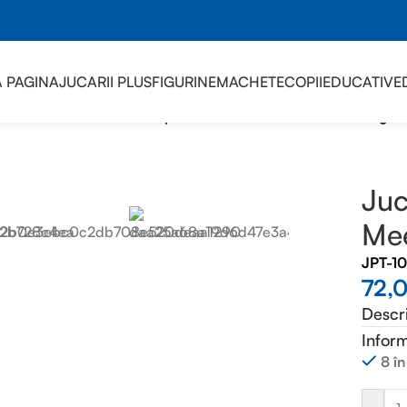
sApp
 PAGINA
JUCARII PLUS
FIGURINE
MACHETE
COPII
EDUCATIVE
 GEOGRAPHIC
/
Jucarie de plus Suricata Meerkat 24cm nat geo
Juc
Mee
JPT-1
72,
Descr
Inform
8 în