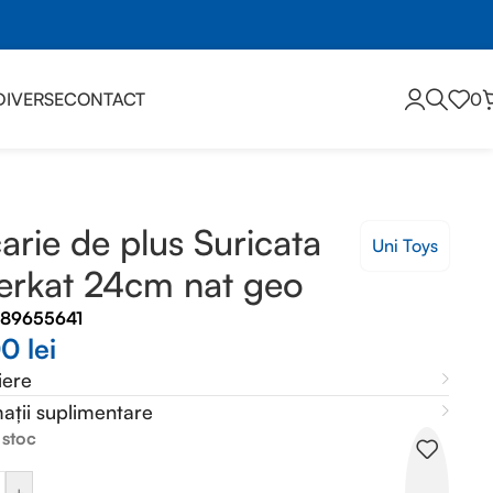
DIVERSE
CONTACT
0
arie de plus Suricata
Uni Toys
rkat 24cm nat geo
089655641
00
lei
iere
ații suplimentare
 stoc