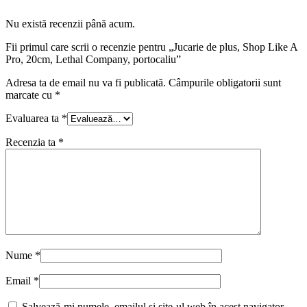
Nu există recenzii până acum.
Fii primul care scrii o recenzie pentru „Jucarie de plus, Shop Like A
Pro, 20cm, Lethal Company, portocaliu”
Adresa ta de email nu va fi publicată.
Câmpurile obligatorii sunt
marcate cu
*
Evaluarea ta
*
Recenzia ta
*
Nume
*
Email
*
Salvează-mi numele, emailul și site-ul web în acest navigator