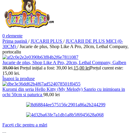
0
elemente
Prima pagină
/
JUCARII PLUS
/
JUCARII DE PLUS MICI (0-
30CM)
/
Jucarie de plus, Shop Like A Pro, 20cm, Lethal Company,
portocaliu
Jucarie de plus, Shop Like A Pro, 20cm, Lethal Company, Galben
39,00
lei
Prețul inițial a fost: 39,00 lei.
15,00
lei
Prețul curent este:
15,00 lei.
Înapoi la produse
Kuromi din seria Hello Kitty (My Melody) Sanrio cu inimioara in
ochi 50cm si paturica
98,00
lei
Faceți clic pentru a mări