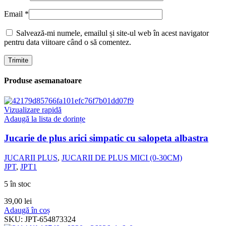
Email
*
Salvează-mi numele, emailul și site-ul web în acest navigator
pentru data viitoare când o să comentez.
Produse asemanatoare
Vizualizare rapidă
Adaugă la lista de dorințe
Jucarie de plus arici simpatic cu salopeta albastra
JUCARII PLUS
,
JUCARII DE PLUS MICI (0-30CM)
JPT
,
JPT1
5 în stoc
39,00
lei
Adaugă în coș
SKU:
JPT-654873324