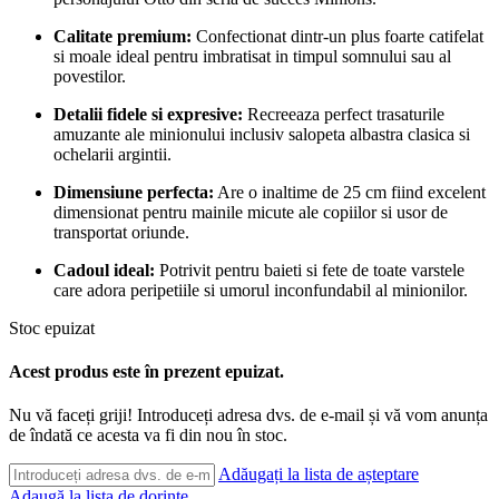
Calitate premium:
Confectionat dintr-un plus foarte catifelat
si moale ideal pentru imbratisat in timpul somnului sau al
povestilor.
Detalii fidele si expresive:
Recreeaza perfect trasaturile
amuzante ale minionului inclusiv salopeta albastra clasica si
ochelarii argintii.
Dimensiune perfecta:
Are o inaltime de 25 cm fiind excelent
dimensionat pentru mainile micute ale copiilor si usor de
transportat oriunde.
Cadoul ideal:
Potrivit pentru baieti si fete de toate varstele
care adora peripetiile si umorul inconfundabil al minionilor.
Stoc epuizat
Acest produs este în prezent epuizat.
Nu vă faceți griji! Introduceți adresa dvs. de e-mail și vă vom anunța
de îndată ce acesta va fi din nou în stoc.
Adăugați la lista de așteptare
Adaugă la lista de dorințe