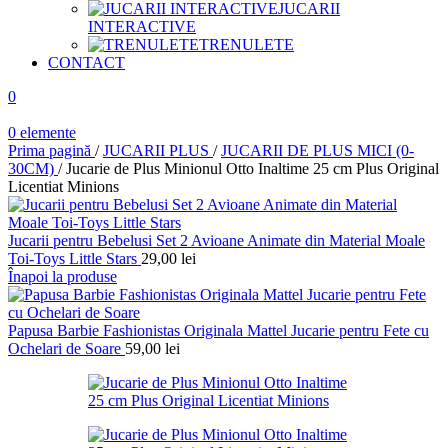
JUCARII
INTERACTIVE
TRENULETE
CONTACT
0
0
elemente
Prima pagină
/
JUCARII PLUS
/
JUCARII DE PLUS MICI (0-
30CM)
/
Jucarie de Plus Minionul Otto Inaltime 25 cm Plus Original
Licentiat Minions
Jucarii pentru Bebelusi Set 2 Avioane Animate din Material Moale
Toi-Toys Little Stars
29,00
lei
Înapoi la produse
Papusa Barbie Fashionistas Originala Mattel Jucarie pentru Fete cu
Ochelari de Soare
59,00
lei