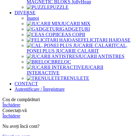
MAGNETIC BLOKS JollyHeap
PUZZLE
DIVERSE
Înapoi
JUCARII MIX
GADGETURI
CEAS COPII
FELICITARI HAIOASE
CAL,
PONEI PLUS JUCARIE CALARIT
JUCARII ANTISTRES
BRELOC
JUCARII
INTERACTIVE
TRENULETE
CONTACT
Autentificare / Înregistrare
Coș de cumpărături
Închidere
Conectați-vă
Închidere
Nu aveți încă cont?