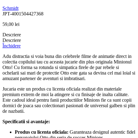
Schmidt
JPT-4001504427368
59,00
lei
Descriere
Descriere
Închidere
Adu distractia si voia buna din celebrele filme de animatie direct in
colectia copilului tau cu aceasta jucarie din plus originala Minionul
Otto! Cu forma sa rotunda si simpatica firele de par rebele si
ochelarii sai mari de protectie Otto este gata sa devina cel mai loial si
amuzant partener de aventuri si imbratisari.
Jucaria este un produs cu licenta oficiala realizat din materiale
premium extrem de moi la atingere si cu finisaje de inalta calitate.
Este cadoul ideal pentru fanii productiilor Minions fie ca sunt copii
dornici de joaca sau colectionari pasionati de universul galben si plin
de nazbatii.
Specificatii si avantaje:
Produs cu licenta oficiala:
Garanteaza designul autentic fidel
personajului Otto din seria de succes Minions.