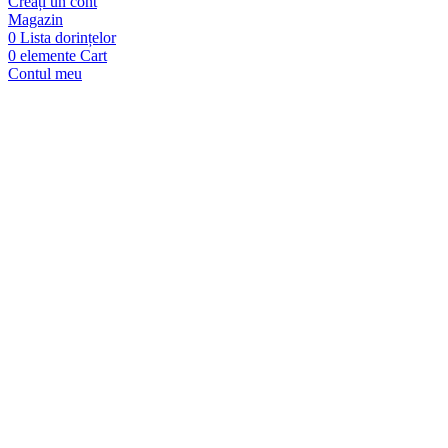
Creați un cont
Magazin
0
Lista dorințelor
0
elemente
Cart
Contul meu