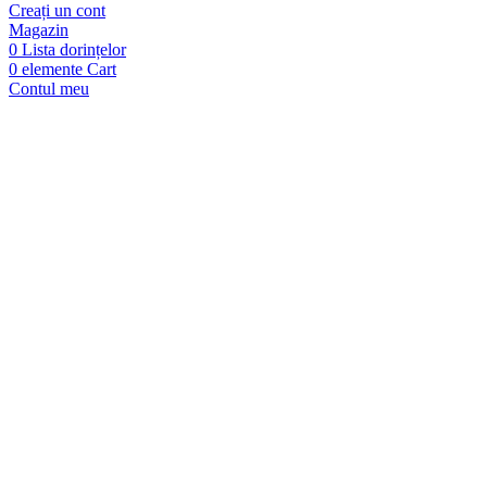
Creați un cont
Magazin
0
Lista dorințelor
0
elemente
Cart
Contul meu