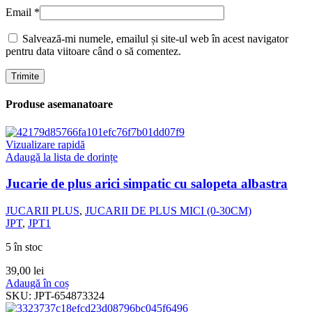
Email
*
Salvează-mi numele, emailul și site-ul web în acest navigator
pentru data viitoare când o să comentez.
Produse asemanatoare
Vizualizare rapidă
Adaugă la lista de dorințe
Jucarie de plus arici simpatic cu salopeta albastra
JUCARII PLUS
,
JUCARII DE PLUS MICI (0-30CM)
JPT
,
JPT1
5 în stoc
39,00
lei
Adaugă în coș
SKU:
JPT-654873324