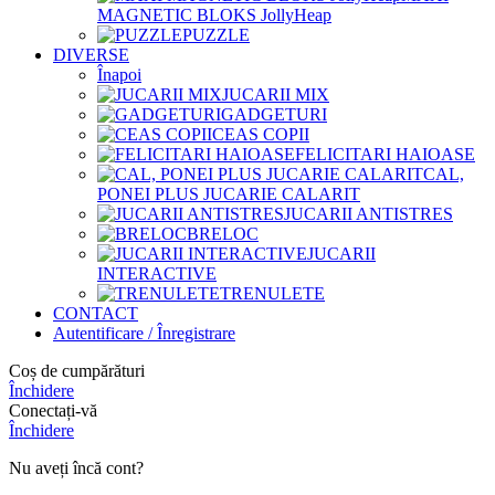
MAGNETIC BLOKS JollyHeap
PUZZLE
DIVERSE
Înapoi
JUCARII MIX
GADGETURI
CEAS COPII
FELICITARI HAIOASE
CAL,
PONEI PLUS JUCARIE CALARIT
JUCARII ANTISTRES
BRELOC
JUCARII
INTERACTIVE
TRENULETE
CONTACT
Autentificare / Înregistrare
Coș de cumpărături
Închidere
Conectați-vă
Închidere
Nu aveți încă cont?