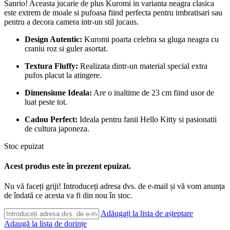
Sanrio! Aceasta jucarie de plus Kuromi in varianta neagra clasica
este extrem de moale si pufoasa fiind perfecta pentru imbratisari sau
pentru a decora camera intr-un stil jucaus.
Design Autentic:
Kuromi poarta celebra sa gluga neagra cu
craniu roz si guler asortat.
Textura Fluffy:
Realizata dintr-un material special extra
pufos placut la atingere.
Dimensiune Ideala:
Are o inaltime de 23 cm fiind usor de
luat peste tot.
Cadou Perfect:
Ideala pentru fanii Hello Kitty si pasionatii
de cultura japoneza.
Stoc epuizat
Acest produs este în prezent epuizat.
Nu vă faceți griji! Introduceți adresa dvs. de e-mail și vă vom anunța
de îndată ce acesta va fi din nou în stoc.
Adăugați la lista de așteptare
Adaugă la lista de dorințe