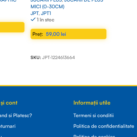
MICI (0-30CM)
JPT
,
JPT1
1 în stoc
59,00
lei
ADAUGĂ ÎN COȘ
SKU:
JPT-1224613664
și cont
Informații utile
d si Platesc?
Termeni si conditii
eturnari
Politica de confidentialitate
u
Politica de cookies