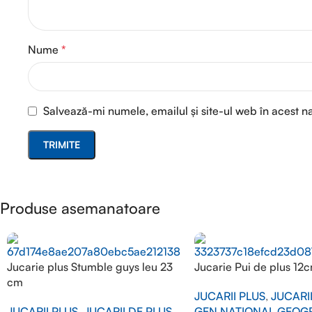
Nume
*
Salvează-mi numele, emailul și site-ul web în acest n
Produse asemanatoare
Jucarie plus Stumble guys leu 23
Jucarie Pui de plus 12
cm
JUCARII PLUS
,
JUCARI
JUCARII PLUS
,
JUCARII DE PLUS
GEN NATIONAL GEOG