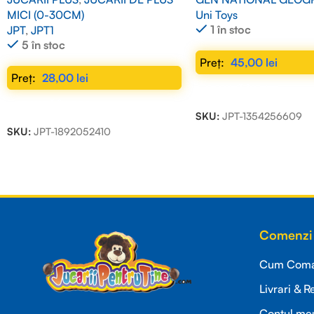
MICI (0-30CM)
Uni Toys
1 în stoc
JPT
,
JPT1
5 în stoc
45,00
lei
28,00
lei
ADAUGĂ ÎN COȘ
ADAUGĂ ÎN COȘ
SKU:
JPT-1354256609
SKU:
JPT-1892052410
Read more
Comenzi 
Cum Coman
Livrari & R
Contul me