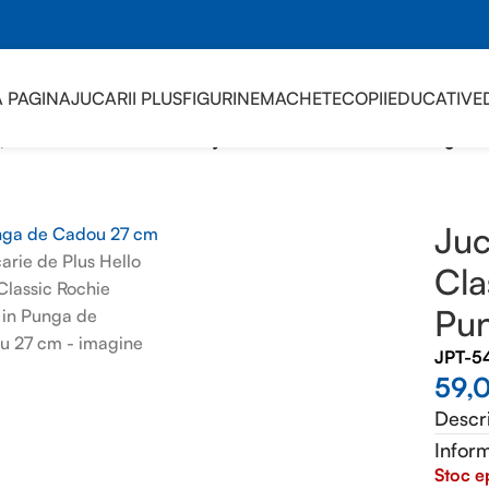
sApp
 PAGINA
JUCARII PLUS
FIGURINE
MACHETE
COPII
EDUCATIVE
)
/
Jucarie de Plus Hello Kitty Classic Rochie Rosie in Punga 
Juc
Cla
Pu
JPT-5
59,
Descr
Inform
Stoc e