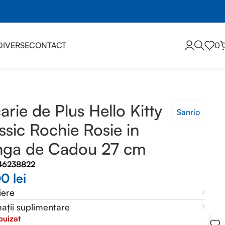
DIVERSE
CONTACT
0
de Cadou 27 cm
arie de Plus Hello Kitty
Sanrio
ssic Rochie Rosie in
nga de Cadou 27 cm
46238822
00
lei
iere
ații suplimentare
puizat