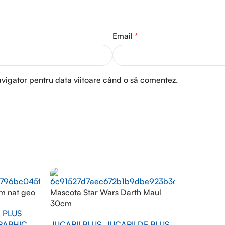
Email
*
avigator pentru data viitoare când o să comentez.
cm nat geo
Mascota Star Wars Darth Maul
30cm
I PLUS
RAPHIC
JUCARII PLUS
,
JUCARII DE PLUS