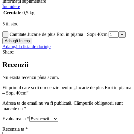
Informații suplimentare
Închidere
Greutate
0,5 kg
5 în stoc
Cantitate Jucarie de plus Eroi in pijama - Sopi 40cm
-
+
Adaugă în coș
Adaugă la lista de dorințe
Share:
Recenzii
Nu există recenzii până acum.
Fii primul care scrii o recenzie pentru „Jucarie de plus Eroi in pijama
– Sopi 40cm”
Adresa ta de email nu va fi publicată.
Câmpurile obligatorii sunt
marcate cu
*
Evaluarea ta
*
Recenzia ta
*