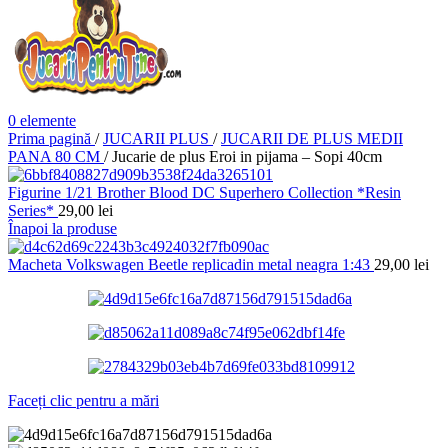
0
elemente
Prima pagină
/
JUCARII PLUS
/
JUCARII DE PLUS MEDII
PANA 80 CM
/
Jucarie de plus Eroi in pijama – Sopi 40cm
Figurine 1/21 Brother Blood DC Superhero Collection *Resin
Series*
29,00
lei
Înapoi la produse
Macheta Volkswagen Beetle replicadin metal neagra 1:43
29,00
lei
Faceți clic pentru a mări