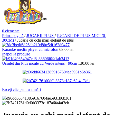
0
elemente
Prima pagină
/
JUCARII PLUS
/
JUCARII DE PLUS MICI (0-
30CM)
/
Jucarie cu ochi mari elefant de plus
Karaoke media player cu microfon
68,00
lei
Înapoi la produse
Ursulet din Plus moale cu Verde intens - 90cm
130,00
lei
Faceți clic pentru a mări