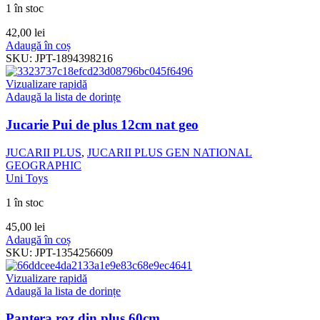
1 în stoc
42,00
lei
Adaugă în coș
SKU:
JPT-1894398216
Vizualizare rapidă
Adaugă la lista de dorințe
Jucarie Pui de plus 12cm nat geo
JUCARII PLUS
,
JUCARII PLUS GEN NATIONAL
GEOGRAPHIC
Uni Toys
1 în stoc
45,00
lei
Adaugă în coș
SKU:
JPT-1354256609
Vizualizare rapidă
Adaugă la lista de dorințe
Pantera roz din plus 60cm