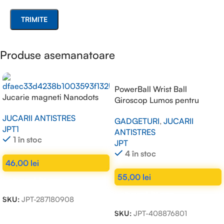
Produse asemanatoare
PowerBall Wrist Ball
Jucarie magneti Nanodots
Giroscop Lumos pentru
Antrenament Incheietura si
JUCARII ANTISTRES
GADGETURI
,
JUCARII
Brat fara Baterii
JPT1
ANTISTRES
1 în stoc
JPT
4 în stoc
46,00
lei
55,00
lei
ADAUGĂ ÎN COȘ
ADAUGĂ ÎN COȘ
SKU:
JPT-287180908
SKU:
JPT-408876801