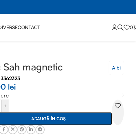
DIVERSE
CONTACT
0
 Sah magnetic
Albi
63362323
00
lei
iere
+
ADAUGĂ ÎN COȘ