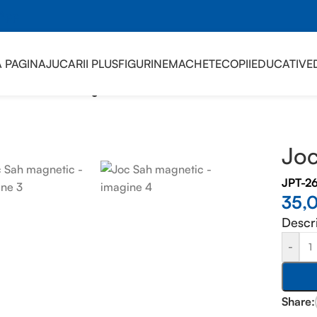
sApp
 PAGINA
JUCARII PLUS
FIGURINE
MACHETE
COPII
EDUCATIVE
MILIE
/
Joc Sah magnetic
Joc
JPT-2
35,
Descr
-
Share: