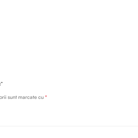
c”
orii sunt marcate cu
*