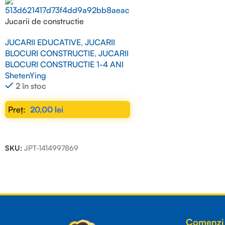
Jucarii de constructie
JUCARII EDUCATIVE
,
JUCARII
BLOCURI CONSTRUCTIE
,
JUCARII
BLOCURI CONSTRUCTIE 1-4 ANI
ShetenYing
2 în stoc
20,00
lei
ADAUGĂ ÎN COȘ
SKU:
JPT-1414997869
Read more
Comenzi 