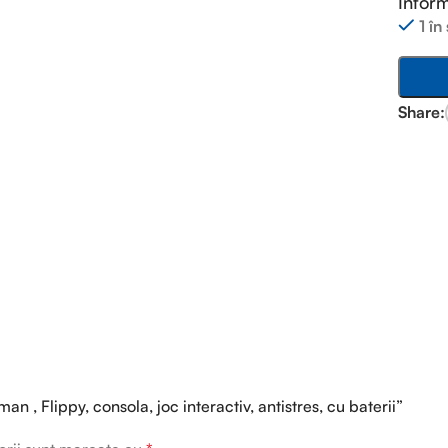
Inform
1 în
Share:
an , Flippy, consola, joc interactiv, antistres, cu baterii”