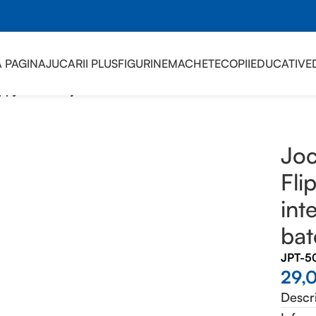
sApp
 PAGINA
JUCARII PLUS
FIGURINE
MACHETE
COPII
EDUCATIVE
py, consola, joc interactiv, antistres, cu baterii
Joc
Fli
int
bat
JPT-5
29,
Descr