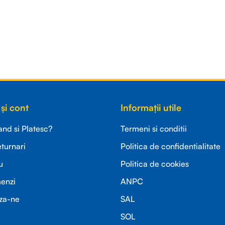
și cont
Informații utile
d si Platesc?
Termeni si conditii
eturnari
Politica de confidentialitate
u
Politica de cookies
menzi
ANPC
za-ne
SAL
SOL