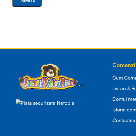
Read more
Comenzi 
Cum Coman
Livrari & R
Contul me
Istoric co
Contactea