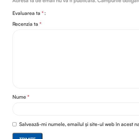
Adresa ta de email nu va fi publicată.
Câmpurile obligat
Evaluarea ta
*
Recenzia ta
*
Nume
*
Salvează-mi numele, emailul și site-ul web în acest n