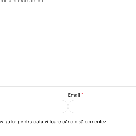
orii sunt marcate cu
*
Email
*
avigator pentru data viitoare când o să comentez.