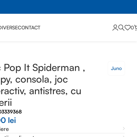
DIVERSE
CONTACT
0
 Pop It Spiderman ,
Juno
ppy, consola, joc
eractiv, antistres, cu
erii
03339368
00
lei
iere